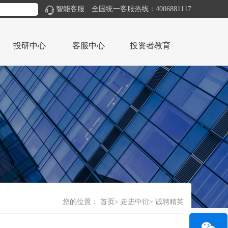
智能客服
全国统一客服热线：4006881117
投研中心
客服中心
投资者教育
您的位置：
首页
走进中衍
诚聘精英