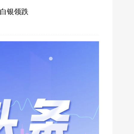
期白银领跌
44