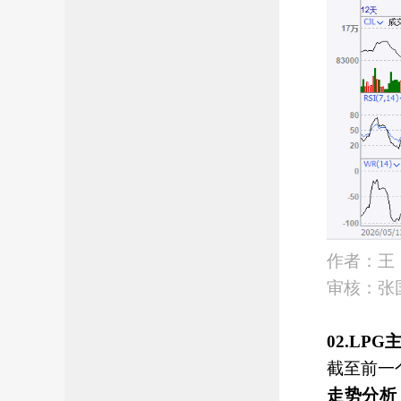
作者：王 
审核：张国
02.LP
截至前一
走势分析