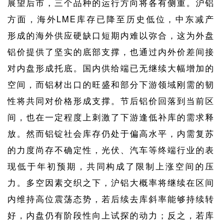
展望后市，三个品种的运行方向将各有侧重。沪铝
方面，海外LME库存已降至历史低位，中东减产
形成的海外供应硬缺口短期内难以弥合，这为外盘
铝价提供了坚实的底部支撑，也通过内外价差间接
对内盘形成托底。国内供给端已无继续大幅增加的
空间，而铝材出口的旺盛和部分下游领域刚需的韧
性将共同对价格形成支撑。节后铝价回落到当前区
间，也在一定程度上刺激了下游逢低补库的需求释
放。然而铝锭社会库存仍处于偏高水平，内需复苏
的力度尚存不确定性，光伏、汽车等终端行业的表
现低于年初预期，共同构成了限制上涨空间的压
力。多空因素交织之下，沪铝大概率将继续在区间
内维持高位震荡态势，若后续去库斜率能够持续转
好，内盘仍有阶段性向上试探的动力；反之，若库