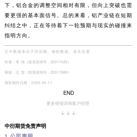
下，铝合金的调整空间相对有限，但向上突破也需
要更强的基本面信号。总的来看，铝产业链在短期
纠结之中，正在等待着下一轮预期与现实的碰撞来
指明方向。
文中数据来自于同花顺、钢联数据、海关总署
作者：李 琦（投资咨询号：Z0017426）
审核：王 莹（投资咨询号：Z0017889）
报告制作日期：2026-05-11
END
更多研报详询客户经理
↓↓↓
中衍期货免责声明
1.公司声明