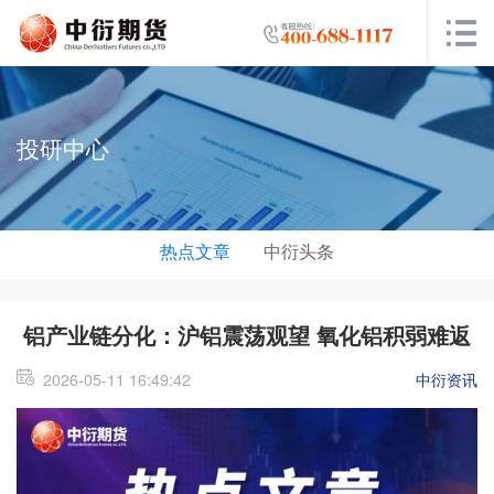
投研中心
热点文章
中衍头条
铝产业链分化：沪铝震荡观望 氧化铝积弱难返
2026-05-11 16:49:42
中衍资讯