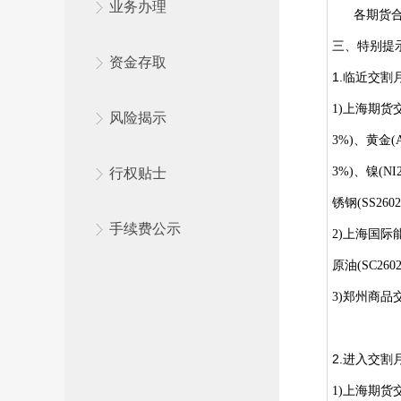
业务办理
各期货合约
三、特别提
资金存取
1.临近交割
1)
上海期货交
风险揭示
3%)、黄金(
3%)、镍(NI
行权贴士
锈钢(SS2
602
手续费公示
2)
上海国际
原油(SC2
60
3)
郑州商品交
2.进入交割
1)上海期货