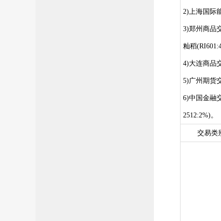
上海国际
2)
3)郑州商品
籼稻(RI
601
4)大连商品
5)广州期货
6)中国金融交
2512:2%)。
交易类