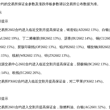
的交易所保证金参数及涨跌停板参数请以交易所公布数据为准。
示
月提示
易所2602合约进入临近交割月提高保证金，铸造铝(AD2602:13%)、白银(
AU2
602
:19%)、丁二烯橡胶(BR2
602
:13%)、沥青(BU2
602
:14%)、铜(CU2
6
2
602
:15%)、胶版印刷纸(OP2602:13%)、铅(PB2
602
:13%)、螺纹钢(RB2
602
:15%)、线材(WR2
602
:15%)、锌(ZN2
602
:13%)。
能源交易中心2
602
合约进入临近交割月提高保证金，阴极铜(BC2
602
:13%
2
:14%)
、欧线(EC2602:26%)
。
易所PX
602
合约进入临近交割月提高保证金，对二甲苯(PX
602
:14%)
。
月提示
交易所2601合约进入交割月提高保证金，除燃料油、白银(AG2
601
:32%)