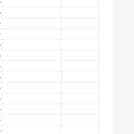
%
%
%
%
%
%
%
%
%
%
%
%
%