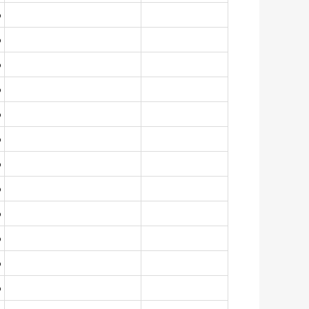
%
%
%
%
%
%
%
%
%
%
%
%