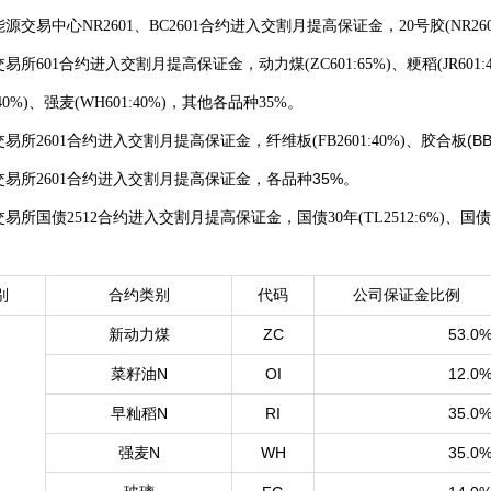
能源交易中心
NR2
601
、BC2
601
合约进入交割月提高保证金，20号胶(NR2
6
交易所
601
合约进入交割月提高保证金，动力煤(ZC
601
:65%)
、
粳稻(JR
601
:40%)、强麦(WH
601
:40%)
，其他各品种35%。
、胶合板(BB2
交易所2
601
合约进入交割月提高保证金，纤维板(FB2
601
:40%)
35%
交易所2
601
合约进入交割月提高保证金，各品种
。
易所国债2512合约进入交割月提高保证金，国债30年(TL2512:6%)、国债10年(
别
合约类别
代码
公司保
证
金比例
新动力煤
ZC
53.0
菜籽油N
OI
12.0
早籼稻N
RI
35.0
强麦N
WH
35.0