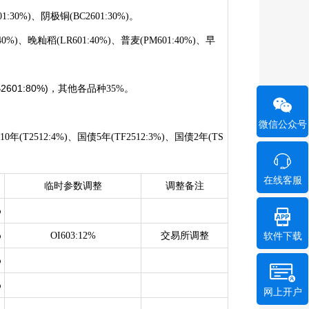
01
:30%)、阴极铜(BC2
601
:30%)。
:40%)、晚籼稻(LR
601
:40%)、普麦(PM
601
:40%)、早
601:80%)
，其他各品种35%。
微信公众号
T2512:4%)、国债5年(TF2512:3%)、国债2年(TS
在线客服
临时参数
调整
调整备注
%
%
OI603:12%
交易所调整
软件下载
%
%
网上开户