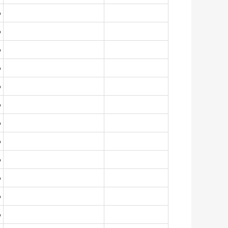
%
%
%
%
%
%
%
%
%
%
%
%