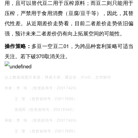
用，且可以替代豆二用于压榨原料；而豆二则只能用于
压榨，严禁用于食用消费（豆腐/豆干等），因此，其替
代性差。从近期差价走势看，目前二者差价走势依旧偏
强，预计未来二者差价仍有向上拓展空间的可能性。
操作策略：
多豆一空豆二01，为跨品种套利策略可适当
关注。若下破370取消关注。
以上数据或图片来源：
博易大师，
通达信，
iFinD，文华财经
作者：李 琦 （投资咨询号：Z0017426）
王 莹 （投资咨询号：Z0017889）
张国军（投资咨询号：Z0019540）
审核：李 琦 （投资咨询号：Z0017426）
王 莹 （投资咨询号：Z0017889）