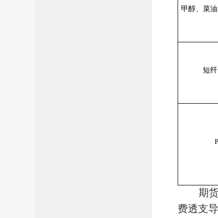
甲醇、菜油
短纤
期
费透支