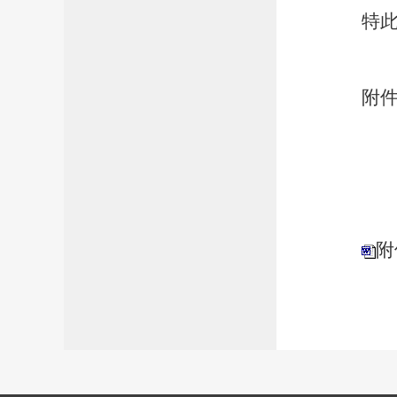
特
附
附