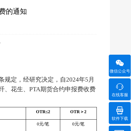
费的通知
号
微信公众号
条规定，经研究决定，自
202
4
年
5
月
纤、花生
、
PTA
期货合约申报费收费
在线客服
OTR
≤
2
OTR
＞
2
软件下载
0
元
/
笔
0
元
/
笔