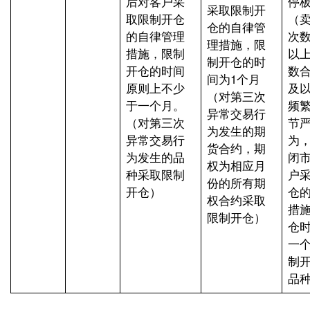
后对客户采
停
采取限制开
取限制开仓
（
仓的自律管
的自律管理
次数
理措施，限
措施，限制
以
制开仓的时
开仓的时间
数
间为1个月
原则上不少
及
（对第三次
于一个月。
频
异常交易行
（对第三次
节
为发生的期
异常交易行
为
货合约，期
为发生的品
闭
权为相应月
种采取限制
户
份的所有期
开仓）
仓
权合约采取
措
限制开仓）
仓
一
制
品