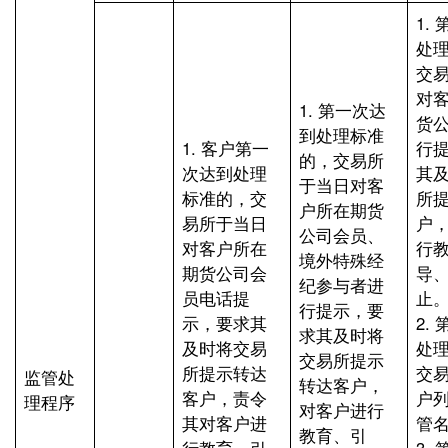
1.
处
交
对
1. 第一次达
货
到处理标准
1. 客户第一
行
的，交易所
次达到处理
其
于当日对客
标准的，交
所
户所在期货
易所于当日
户
公司会员、
对客户所在
行
境外特殊经
期货公司会
导
纪参与者进
员电话提
止
行提示，要
示，要求其
2.
求其及时将
及时将交易
处
交易所提示
所提示转达
交
监管处
转达客户，
客户，责令
户
理程序
对客户进行
其对客户进
管
教育、引