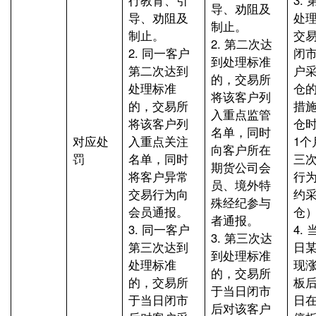
行教育、引
3.
导、劝阻及
导、劝阻及
处
制止。
制止。
交
2. 第二次达
2. 同一客户
闭
到处理标准
第二次达到
户
的，交易所
处理标准
仓
将该客户列
的，交易所
措
入重点监管
将该客户列
仓
名单，同时
对应处
入重点关注
1个
向客户所在
罚
名单，同时
三
期货公司会
将客户异常
行
员、境外特
交易行为向
约
殊经纪参与
会员通报。
仓
者通报。
3. 同一客户
4.
3. 第三次达
第三次达到
日
到处理标准
处理标准
现
的，交易所
的，交易所
板
于当日闭市
于当日闭市
日
后对该客户