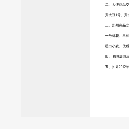
二、大连商品
黄大豆
1
号、黄
三、郑州商品
一号棉花、早
硬白小麦、优
四、 按规则规
五、如果
2012
中衍
20