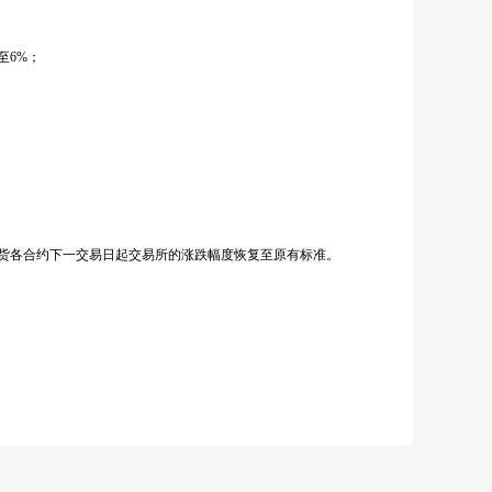
至
6%
；
货各合约下一交易日起交易所的涨跌幅度恢复至原有标准。