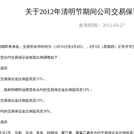
关于2012年清明节期间公司交易
发布时间：2012-03-27
假期即将来临，交易所休市时间为（
3
月
31
日至
4
月
4
日），
4
月
5
日（星期四）正常开市
期货合约交易保证金收取比例调整如下：
交易所
约交易保证金比例提高至
11%
；
钢、线材和燃料油期货各合约的交易保证金比例提高至
12%
；
的交易保证金比例提高至
13%
；
合约的交易保证金比例提高至
16%
。
交易所
大豆
2
号、豆粕、豆油、焦炭、棕榈油、聚乙烯、聚氯乙烯各合约交易保证金比例提高