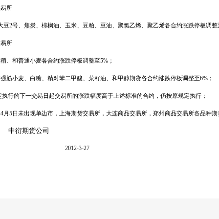
交易所
大豆
2
号、焦炭、棕榈油、玉米、豆粕、豆油、聚氯乙烯、聚乙烯各合约涨跌停板调整
交易所
籼稻、和普通小麦各合约涨跌停板调整至
5%
；
质强筋小麦、白糖、精对苯二甲酸、菜籽油、和甲醇期货各合约涨跌停板调整至
6%
；
定执行的下一交易日起交易所的涨跌幅度高于上述标准的合约，仍按原规定执行；
年
4
月
5
日未出现单边市，上海期货交易所，大连商品交易所，郑州商品交易所各品种期
期货公司
12-3-27