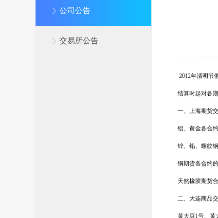
公司公告
交易所公告
2012
年清明节
结算时起对各
一、上海期货
铝、黄金各合
锌、铅、螺纹
铜期货各合约
天然橡胶期货
二、大连商品
黄大豆
1
号、黄