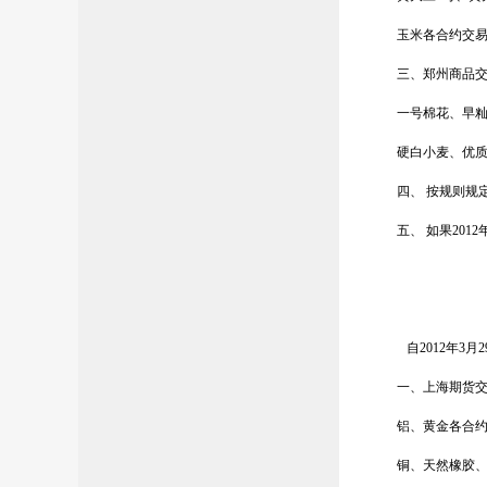
玉米各合约交
三、郑州商品
一号棉花、早
硬白小麦、优
四、 按规则规
五、 如果
2012
自
2012
年
3
月
2
一、上海期货
铝、黄金各合
铜、天然橡胶