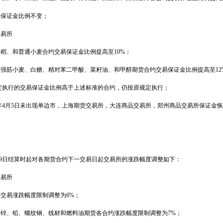
易保证金比例不变；
交易所
籼稻、和普通小麦合约交易保证金比例提高至
10%
；
质强筋小麦、白糖、精对苯二甲酸、菜籽油、和甲醇期货合约交易保证金比例提高至
12
定执行的交易保证金比例高于上述标准的合约，仍按原规定执行；
年
4
月
5
日未出现单边市，上海期货交易所，大连商品交易所，郑州商品交易所保证金恢
9
日结算时起对各期货合约下一交易日起交易所的涨跌幅度调整如下：
交易所
约交易涨跌幅度限制调整为
6%
；
、锌、铅、螺纹钢、线材和燃料油期货各合约涨跌幅度限制调整为
7%
；