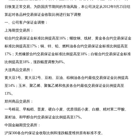
日恢复正常交易。为防国庆节期间的市场风险，本公司决定从
2012
年
9
月
25
日结
算起对各品种交易保证金收取比例进行如下调整
一、公司客户保证金调整：
上海期货交易所：
铝合约交易保证金标准比例提高至
16%
；螺纹钢、线材、黄金各合约交易保证金
标准比例提高至
17%
；铜、锌、铅、燃料油各合约交易保证金标准比例提高至
17%
；天然橡胶合约交易保证金标准比例提高至
18%
；白银合约交易保证金标准
比例提高至
18%
，涨跌幅度调整为
8%
。
大连商品交易所：
黄大豆
1
号、黄大豆
2
号、豆粕、豆油、棕榈油各合约最低交易保证金比例提高
至
14%
；玉米、聚乙烯、聚氯乙烯和焦炭各合约最低交易保证金比例提高至
13%
。
郑州商品交易所：
一号棉花、早籼稻、普麦、硬白小麦、优质强筋小麦、白糖、精对苯二甲酸、
菜籽油、和甲醇合约交易保证金比例提高至
17%
。
中国金融期货交易所：
沪深
300
各合约保证金收取比例和涨跌幅度维持原有标准不变。