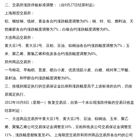
二、交易所涨跌停板标准调整：（自
9
月
27
日结算时起）
上海期货交易所：
铝、螺纹钢、线材、黄金各合约涨跌幅度调整为
6%
；铜、锌、铅、燃料油、天
然橡胶各合约涨跌幅度调整为
7%
；白银合约涨跌幅度调整为
8%
。
大连商品交易所：
黄大豆
1
号、黄大豆
2
号、豆粕、豆油、棕榈油各合约涨跌幅度调整为
7%
；玉
米、聚乙烯、聚氯乙烯和焦炭各合约涨跌幅度调整为
6%
。
郑州商品交易所：
一号棉花、早籼稻、普麦、硬白小麦、优质强筋小麦、白糖、精对苯二甲酸、
菜籽油、和甲醇合约涨跌幅度调整为
6%
。
三、按规则规定执行的交易保证金比例和涨跌幅度高于上述标准的合约，仍按
原规定执行。
2012
年
10
月
8
日（星期一）恢复交易后，自第一个未出现涨跌停板的交易日收盘
结算时起：
一、大连商品交易所中黄大豆
1
号、黄大豆
2
号、豆油、棕榈油、玉米、聚乙
烯、聚氯乙烯公司交易保证金调整至
10%
，豆粕和焦炭公司交易保证金调整至
11%
，涨跌幅度都恢复至
4%
。上海期货交易所和郑州商品交易所各合约的公司