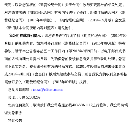
规定，以及您签署的《期货经纪合同》关于合同生效与变更部分的相关约定，
对您原签署的《期货经纪合同》有关内容进行了修订，新修订后的合同为《期
货经纪合同》（
2015
年
09
月版）。《期货经纪合同》（
2015
年
09
月版）全文及
《新旧版本合同变动内容对照表》请见附件。
我公司在此特别提示
：请您逐条逐字阅读了解《期货经纪合同》（
2015
年
09
月版）的相关内容。如您对修订后的《期货经纪合同》（
2015
年
09
月版）持有
异议，请于本公告发布起五个工作日内（即
2015
年
9
月
9
日前）以电子邮件或书
面的方式向我公司提出反馈。为确保您的反馈信息有效并得到及时处理，您需
留下真实姓名、资金账号和有效的联系方式。如
2015
年
9
月
9
日前您未提出异议
或
2015
年
9
月
10
日（含当日）以后您继续参与交易，则贵我双方的权利义务将按
照修订后的《期货经纪合同》（
2015
年
09
月版）执行。
意见反馈邮箱：
tousu@cdfco.com.cn
传 真：
010-52088269
您有任何疑问，敬请拨打我公司客服热线
400-688-1117
进行垂询。我公司将竭
诚为您服务。
特此公告！