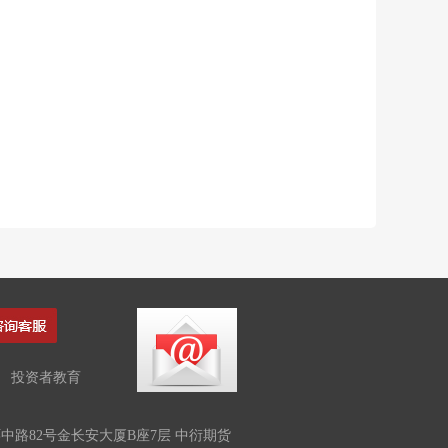
投资者教育
路82号金长安大厦B座7层 中衍期货