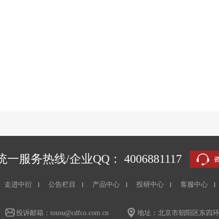
一服务热线/企业QQ： 4006881117
走进中衍
公告栏目
产品中心
投研中心
客服中心
投诉邮箱：tousu@cdfco.com.cn
地址：北京市朝阳区东四环中