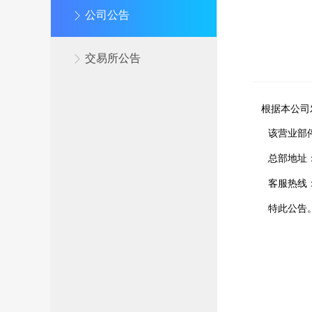
公司公告
交易所公告
根据本公司
该营业部
总部地址
客服热线
特此公告