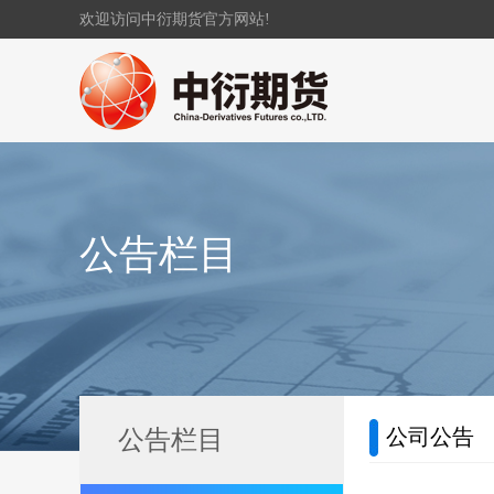
欢迎访问中衍期货官方网站!
公告栏目
公司公告
公告栏目