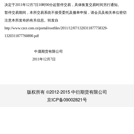
决定于
2011
年
12
月
7
日
10
时
00
分起暂停交易，具体恢复交易时间另行通知。
暂停交易期间，本所交易系统不接受委托及撤单申报，请会员及相关单位密切
注意本所发布的有关信息。转发自
http://www.czce.com.cn/portal/rootfiles/2011/12/07/1320311877758329-
1320311877760890.pdf
中晟期货有限公司
2011
年
12
月
7
日
版权所有 ©2012-2015 中衍期货有限公司
京ICP备09002821号